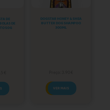
DOGSTAR HONEY & SHEA
STA DE
BUTTER DOG SHAMPOO
BOLAS DE
300ML
ATO 50G
Preço: 3.90 €
15 €
VER MAIS
IS