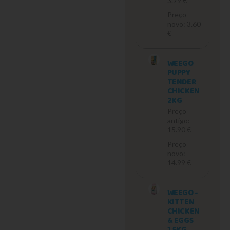
3.79 €
Preço
novo: 3.60
€
WEEGO
PUPPY
TENDER
CHICKEN
2KG
Preço
antigo:
15.90 €
Preço
novo:
14.99 €
WEEGO -
KITTEN
CHICKEN
& EGGS