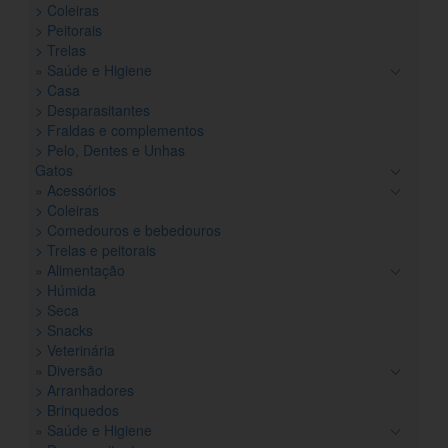
> Coleiras
> Peitorais
> Trelas
» Saúde e Higiene
> Casa
> Desparasitantes
> Fraldas e complementos
> Pelo, Dentes e Unhas
Gatos
» Acessórios
> Coleiras
> Comedouros e bebedouros
> Trelas e peitorais
» Alimentação
> Húmida
> Seca
> Snacks
> Veterinária
» Diversão
> Arranhadores
> Brinquedos
» Saúde e Higiene