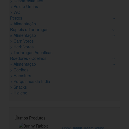
> Desparasitantes
> Pelo e Unhas
> WC
Peixes
» Alimentação
Repteis e Tartarugas
» Alimentação
> Carnívoros
> Herbívoros
> Tartarugas Aquáticas
Roedores / Coelhos
» Alimentação
> Coelhos
> Hamsters
> Porquinhos da Índia
> Snacks
» Higiene
Últimos Produtos
Bunny Rabbit Dream Young