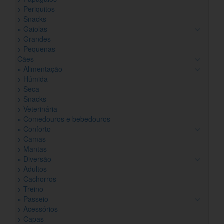
> Periquitos
> Snacks
» Gaiolas
> Grandes
> Pequenas
Cães
» Alimentação
> Húmida
> Seca
> Snacks
> Veterinária
» Comedouros e bebedouros
» Conforto
> Camas
> Mantas
» Diversão
> Adultos
> Cachorros
> Treino
» Passeio
> Acessórios
> Capas