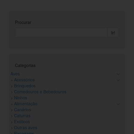
Procurar
Ir!
Categorias
Aves
» Acessórios
> Brinquedos
> Comedouros e Bebedouros
> Ninhos
» Alimentação
> Canários
> Caturras
> Exóticos
> Outras aves
> Papagaios