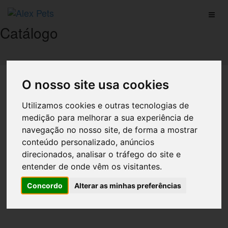
Catálogo
O nosso site usa cookies
Início
Catálogo
Utilizamos cookies e outras tecnologias de
Produtos
medição para melhorar a sua experiência de
navegação no nosso site, de forma a mostrar
conteúdo personalizado, anúncios
direcionados, analisar o tráfego do site e
entender de onde vêm os visitantes.
Coleira Para Gato Cor Sortida
Concordo
Alterar as minhas preferências