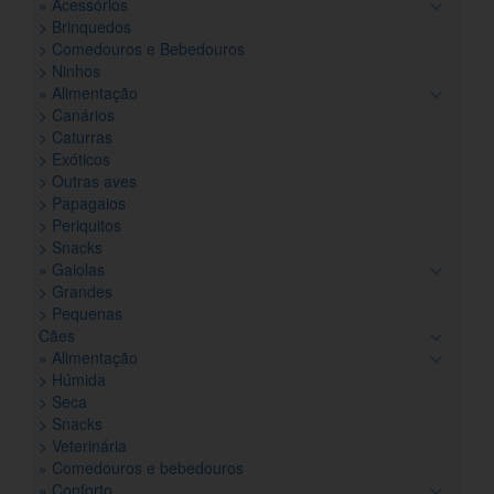
» Acessórios
> Brinquedos
> Comedouros e Bebedouros
> Ninhos
» Alimentação
> Canários
> Caturras
> Exóticos
> Outras aves
> Papagaios
> Periquitos
> Snacks
» Gaiolas
> Grandes
> Pequenas
Cães
» Alimentação
> Húmida
> Seca
> Snacks
> Veterinária
» Comedouros e bebedouros
» Conforto