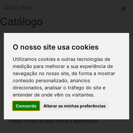
Catálogo
O nosso site usa cookies
Início
Catálogo
Utilizamos cookies e outras tecnologias de
Produtos
medição para melhorar a sua experiência de
navegação no nosso site, de forma a mostrar
conteúdo personalizado, anúncios
direcionados, analisar o tráfego do site e
entender de onde vêm os visitantes.
Concordo
Alterar as minhas preferências
Mistura Para Piriquitos Kg
Alimento natural completo para periquitos, com base na
mistura correta de grãos limpos e selecionados.