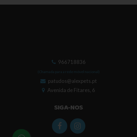
966718836
(Chamada para a rede móvel nacional)
patudos@alexpets.pt
Avenida de Fitares, 6
SIGA-NOS