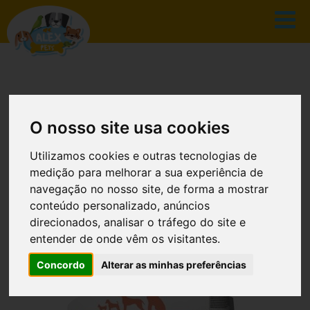
O nosso site usa cookies
CATÁLOGO
Utilizamos cookies e outras tecnologias de
medição para melhorar a sua experiência de
navegação no nosso site, de forma a mostrar
conteúdo personalizado, anúncios
INÍCIO
CATÁLOGO
direcionados, analisar o tráfego do site e
entender de onde vêm os visitantes.
MONGE PUPPY & JUNIOR ALL BREEDS
SALMAO & RICE 2.50 KG
Concordo
Alterar as minhas preferências