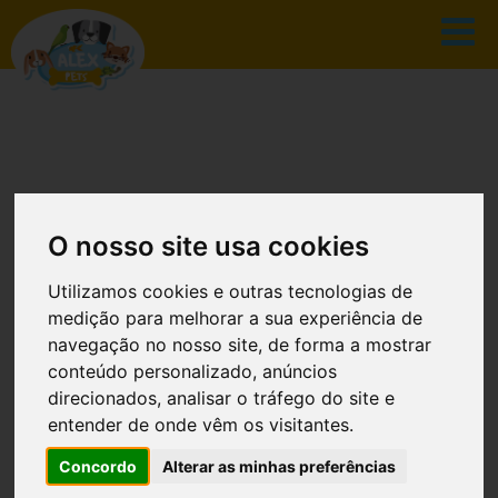
CATÁLOGO
O nosso site usa cookies
Utilizamos cookies e outras tecnologias de
medição para melhorar a sua experiência de
INÍCIO
CATÁLOGO
navegação no nosso site, de forma a mostrar
conteúdo personalizado, anúncios
ALEX PETS - SUPER PREMIUM CACHORRO
direcionados, analisar o tráfego do site e
RAÇA GRANDE SALMÃO COM BATATA 2KG
entender de onde vêm os visitantes.
Concordo
Alterar as minhas preferências