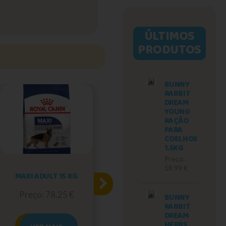
ÚLTIMOS
PRODUTOS
BUNNY
RABBIT
DREAM
YOUNG
RAÇÃO
PARA
COELHOS
1.5KG
Preço:
18.99 €
MAXI ADULT 15 KG
ROYAL CANIN MINI
PUPPY | 2 KG
Preço: 78.25 €
BUNNY
Preço: 18.45 €
RABBIT
DREAM
HERBS