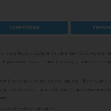
COMENTÁRIOS
PEDIR I
 elevada digestibilidade, nutritivas e, além disso, seguras p
ode proporcionar várias horas de mastigação aos cães, pro
 com leite do iaque, também denominado boi tibetano, um an
ongos. As vacas e os iaques pastam em campos abertos nas
micos.
ara cães de todos os tamanhos.