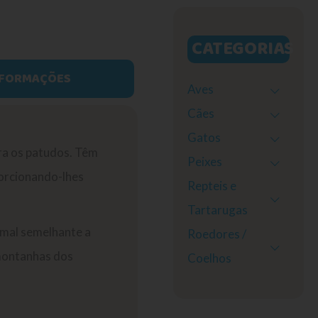
CATEGORIAS
NFORMAÇÕES
Aves
Cães
Gatos
ara os patudos. Têm
Peixes
porcionando-lhes
Repteis e
Tartarugas
imal semelhante a
Roedores /
 montanhas dos
Coelhos