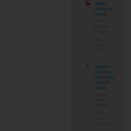
ADULT
MEDIUM
15 KG
Preço
antigo:
77.95 €
Preço
novo:
72.95 €
WEEGO -
KITTEN
CHICKEN
& EGGS
1.5KG
Preço
antigo:
12.90 €
Preço
novo:
11.99 €