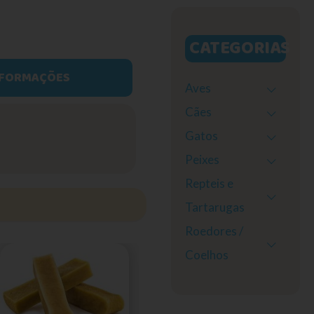
CATEGORIAS
NFORMAÇÕES
Aves
Cães
Gatos
Peixes
Repteis e
Tartarugas
Roedores /
Coelhos