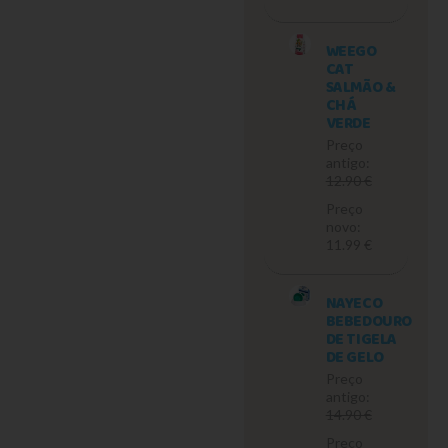
WEEGO
CAT
SALMÃO &
CHÁ
VERDE
Preço
antigo:
12.90 €
Preço
novo:
11.99 €
NAYECO
BEBEDOURO
DE TIGELA
DE GELO
Preço
antigo:
14.90 €
Preço