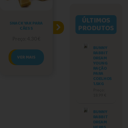
ÚLTIMOS
SNACK YAK PARA
COMEDOURO
PRODUTOS
CÃES S
EXTERNO PARA
GAIOLAS
Preço: 4.30 €
Preço: 0.60 €
BUNNY
RABBIT
VER MAIS
DREAM
VER MAIS
YOUNG
RAÇÃO
PARA
COELHOS
1.5KG
Preço:
18.99 €
BUNNY
RABBIT
DREAM
HERBS