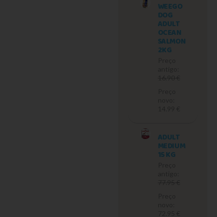
WEEGO
DOG
ADULT
OCEAN
SALMON
2KG
Preço
antigo:
16.90 €
Preço
novo:
14.99 €
ADULT
MEDIUM
15 KG
Preço
antigo:
77.95 €
Preço
novo:
72.95 €