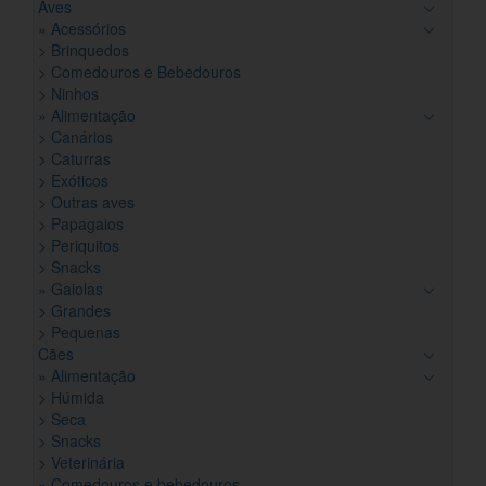
Aves
» Acessórios
> Brinquedos
> Comedouros e Bebedouros
> Ninhos
» Alimentação
> Canários
> Caturras
> Exóticos
> Outras aves
> Papagaios
> Periquitos
> Snacks
» Gaiolas
> Grandes
> Pequenas
Cães
» Alimentação
> Húmida
> Seca
> Snacks
> Veterinária
» Comedouros e bebedouros