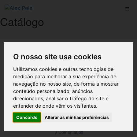
Catálogo
Início
Catálogo
O nosso site usa cookies
Mini Tablete Chocolate Para Cao
Utilizamos cookies e outras tecnologias de
medição para melhorar a sua experiência de
Preço: 1.10 €
navegação no nosso site, de forma a mostrar
Chocolate para Cães Milchie. Trixie oferece petiscos com
conteúdo personalizado, anúncios
ingredientes de alta qualidade, que podem ser adequados
direcionados, analisar o tráfego do site e
para treinamentos.
entender de onde vêm os visitantes.
Concordo
Alterar as minhas preferências
Descrição
0 Comentários