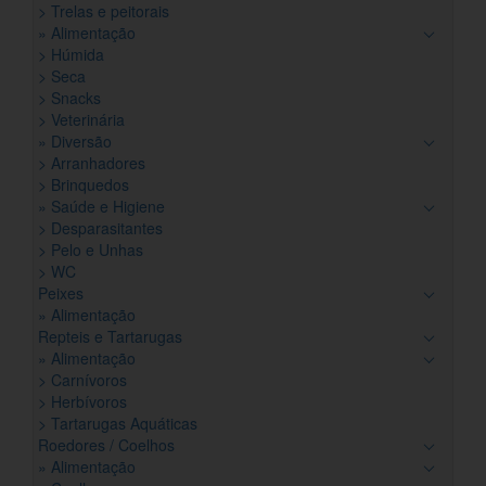
> Trelas e peitorais
» Alimentação
> Húmida
> Seca
> Snacks
> Veterinária
» Diversão
> Arranhadores
> Brinquedos
» Saúde e Higiene
> Desparasitantes
> Pelo e Unhas
> WC
Peixes
» Alimentação
Repteis e Tartarugas
» Alimentação
> Carnívoros
> Herbívoros
> Tartarugas Aquáticas
Roedores / Coelhos
» Alimentação