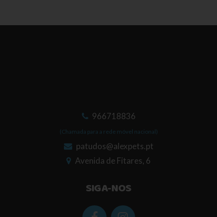
966718836
(Chamada para a rede móvel nacional)
patudos@alexpets.pt
Avenida de Fitares, 6
SIGA-NOS