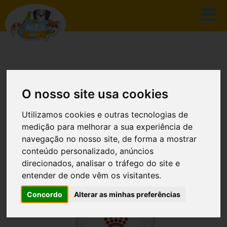
O nosso site usa cookies
CATÁLOGO
Utilizamos cookies e outras tecnologias de
medição para melhorar a sua experiência de
navegação no nosso site, de forma a mostrar
conteúdo personalizado, anúncios
INÍCIO
CATÁLOGO
direcionados, analisar o tráfego do site e
entender de onde vêm os visitantes.
ROYAL CANIN PARA FILHOTES DE PORTE
MÉDIO | 4 KG
Concordo
Alterar as minhas preferências