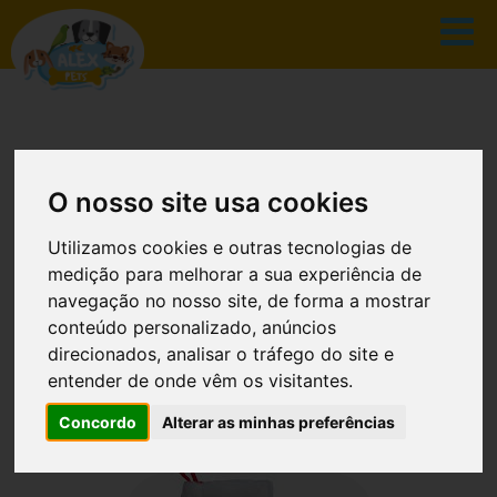
O nosso site usa cookies
CATÁLOGO
Utilizamos cookies e outras tecnologias de
medição para melhorar a sua experiência de
navegação no nosso site, de forma a mostrar
conteúdo personalizado, anúncios
INÍCIO
CATÁLOGO
direcionados, analisar o tráfego do site e
entender de onde vêm os visitantes.
MEIA DE NATAL COM SNACKS PARA
ANIMAIS
Concordo
Alterar as minhas preferências